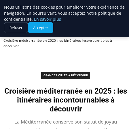
France Evasion
Nous utilisons des cookies pour améliorer votre expérience de
navigation. En poursuivant, vous acceptez notre politique de
confidentialité.
En savoir plus
Refuser
Accepter
Accueil
Grandes villes à découvrir
Croisière méditerranée en 2025 : les itinéraires incontournables à
découvrir
GRANDES VILLES À DÉCOUVRIR
Croisière méditerranée en 2025 : les
itinéraires incontournables à
découvrir
La Méditerranée conserve son statut de joyau