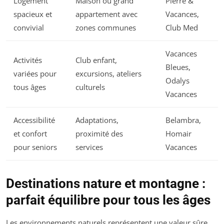
Logement
Maison ou grand
Pierre &
spacieux et
appartement avec
Vacances,
convivial
zones communes
Club Med
Vacances
Activités
Club enfant,
Bleues,
variées pour
excursions, ateliers
Odalys
tous âges
culturels
Vacances
Accessibilité
Adaptations,
Belambra,
et confort
proximité des
Homair
pour seniors
services
Vacances
Destinations nature et montagne :
parfait équilibre pour tous les âges
Les environnements naturels représentent une valeur sûre