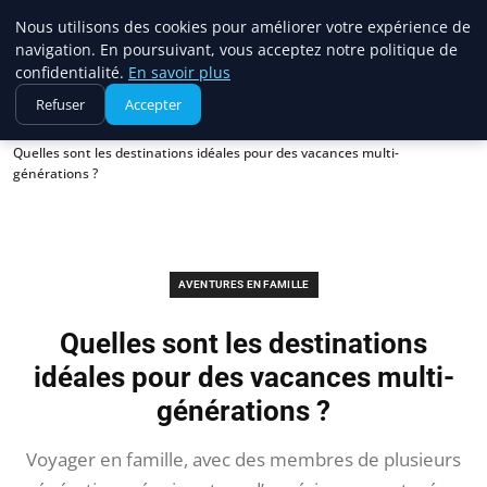
France Evasion
Nous utilisons des cookies pour améliorer votre expérience de
navigation. En poursuivant, vous acceptez notre politique de
confidentialité.
En savoir plus
Refuser
Accepter
Accueil
Aventures en famille
Quelles sont les destinations idéales pour des vacances multi-
générations ?
AVENTURES EN FAMILLE
Quelles sont les destinations
idéales pour des vacances multi-
générations ?
Voyager en famille, avec des membres de plusieurs