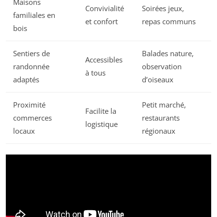
Maisons
Convivialité
Soirées jeux,
familiales en
et confort
repas communs
bois
Sentiers de
Balades nature,
Accessibles
randonnée
observation
à tous
adaptés
d’oiseaux
Proximité
Petit marché,
Facilite la
commerces
restaurants
logistique
locaux
régionaux