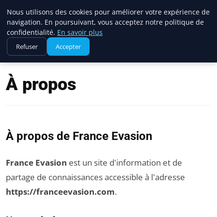
France Evasion
Nous utilisons des cookies pour améliorer votre expérience de
navigation. En poursuivant, vous acceptez notre politique de
confidentialité.
En savoir plus
Refuser
Accepter
Accueil
À propos
À propos
À propos de France Evasion
France Evasion
est un site d'information et de
partage de connaissances accessible à l'adresse
https://franceevasion.com
.