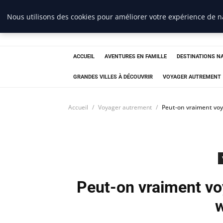
Nous utilisons des cookies pour améliorer votre expérience de na
France Evasion
ACCUEIL
AVENTURES EN FAMILLE
DESTINATIONS N
GRANDES VILLES À DÉCOUVRIR
VOYAGER AUTREMENT
Accueil
Voyager autrement
Peut-on vraiment voy
Peut-on vraiment vo
w