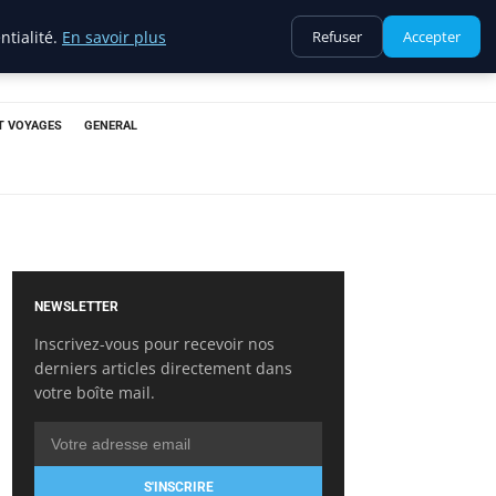
ntialité.
En savoir plus
Refuser
Accepter
T VOYAGES
GENERAL
NEWSLETTER
Inscrivez-vous pour recevoir nos
derniers articles directement dans
votre boîte mail.
S'INSCRIRE