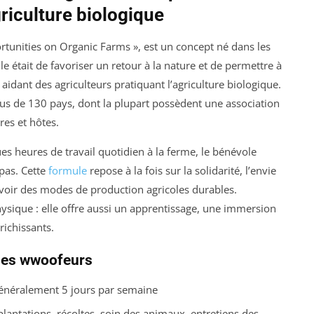
riculture biologique
unities on Organic Farms », est un concept né dans les
 était de favoriser un retour à la nature et de permettre à
 aidant des agriculteurs pratiquant l’agriculture biologique.
lus de 130 pays, dont la plupart possèdent une association
es et hôtes.
es heures de travail quotidien à la ferme, le bénévole
pas. Cette
formule
repose à la fois sur la solidarité, l’envie
voir des modes de production agricoles durables.
hysique : elle offre aussi un apprentissage, une immersion
richissants.
des wwoofeurs
 généralement 5 jours par semaine
 plantations, récoltes, soin des animaux, entretiens des