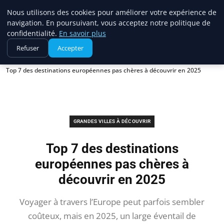
France Evasion
Nous utilisons des cookies pour améliorer votre expérience de
navigation. En poursuivant, vous acceptez notre politique de
confidentialité.
En savoir plus
Refuser
Accepter
Accueil
Grandes villes à découvrir
Top 7 des destinations européennes pas chères à découvrir en 2025
GRANDES VILLES À DÉCOUVRIR
Top 7 des destinations
européennes pas chères à
découvrir en 2025
Voyager à travers l’Europe peut parfois sembler
coûteux, mais en 2025, un large éventail de