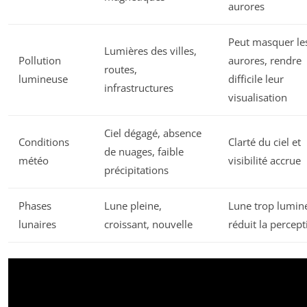
aurores
Peut masquer le
Lumières des villes,
Pollution
aurores, rendre
routes,
lumineuse
difficile leur
infrastructures
visualisation
Ciel dégagé, absence
Conditions
Clarté du ciel et
de nuages, faible
météo
visibilité accrue
précipitations
Phases
Lune pleine,
Lune trop lumin
lunaires
croissant, nouvelle
réduit la percept