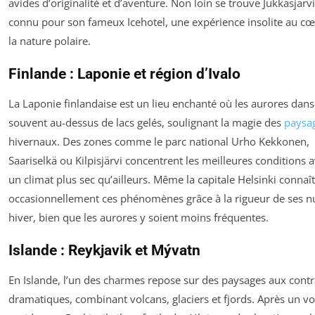
avides d’originalité et d’aventure. Non loin se trouve Jukkasjärvi
connu pour son fameux Icehotel, une expérience insolite au c
la nature polaire.
Finlande : Laponie et région d’Ivalo
La Laponie finlandaise est un lieu enchanté où les aurores dan
souvent au-dessus de lacs gelés, soulignant la magie des
paysa
hivernaux. Des zones comme le parc national Urho Kekkonen,
Saariselkä ou Kilpisjärvi concentrent les meilleures conditions 
un climat plus sec qu’ailleurs. Même la capitale Helsinki connaît
occasionnellement ces phénomènes grâce à la rigueur de ses nu
hiver, bien que les aurores y soient moins fréquentes.
Islande : Reykjavik et Mývatn
En Islande, l’un des charmes repose sur des paysages aux contr
dramatiques, combinant volcans, glaciers et fjords. Après un vo