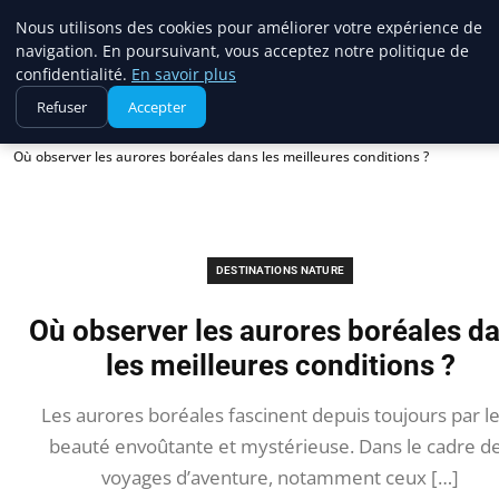
France Evasion
Nous utilisons des cookies pour améliorer votre expérience de
navigation. En poursuivant, vous acceptez notre politique de
confidentialité.
En savoir plus
Refuser
Accepter
Accueil
Destinations nature
Où observer les aurores boréales dans les meilleures conditions ?
DESTINATIONS NATURE
Où observer les aurores boréales d
les meilleures conditions ?
Les aurores boréales fascinent depuis toujours par l
beauté envoûtante et mystérieuse. Dans le cadre d
voyages d’aventure, notamment ceux […]