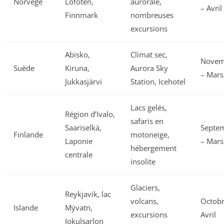
Norvège
Lofoten,
aurorale,
– Avril
Finnmark
nombreuses
excursions
Abisko,
Climat sec,
Novem
Suède
Kiruna,
Aurora Sky
– Mars
Jukkasjärvi
Station, Icehotel
Lacs gelés,
Région d’Ivalo,
safaris en
Saariselkä,
Septe
Finlande
motoneige,
Laponie
– Mars
hébergement
centrale
insolite
Glaciers,
Reykjavik, lac
volcans,
Octobr
Islande
Mývatn,
excursions
Avril
Jokulsarlon