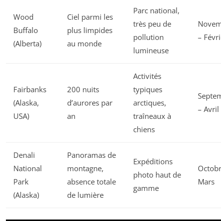
Parc national,
Wood
Ciel parmi les
très peu de
Novem
Buffalo
plus limpides
pollution
– Févri
(Alberta)
au monde
lumineuse
Activités
Fairbanks
200 nuits
typiques
Septe
(Alaska,
d’aurores par
arctiques,
– Avril
USA)
an
traîneaux à
chiens
Denali
Panoramas de
Expéditions
National
montagne,
Octobr
photo haut de
Park
absence totale
Mars
gamme
(Alaska)
de lumière