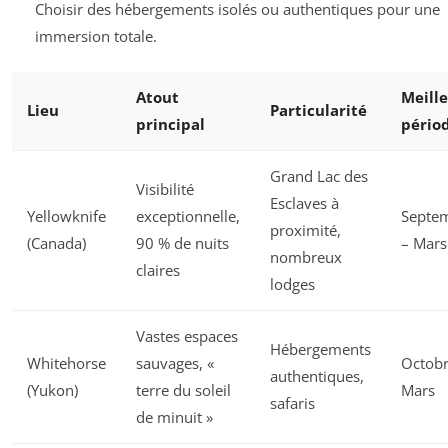
Choisir des hébergements isolés ou authentiques pour une
immersion totale.
Atout
Meill
Lieu
Particularité
principal
pério
Grand Lac des
Visibilité
Esclaves à
Yellowknife
exceptionnelle,
Septe
proximité,
(Canada)
90 % de nuits
– Mars
nombreux
claires
lodges
Vastes espaces
Hébergements
Whitehorse
sauvages, «
Octobr
authentiques,
(Yukon)
terre du soleil
Mars
safaris
de minuit »