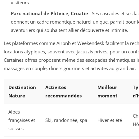
visiteurs.
Parc national de Plitvice, Croatie
: Ses cascades et ses la
donnent un cadre romantique naturel unique, parfait pour l
aventuriers qui souhaitent allier découverte et intimité.
Les plateformes comme Airbnb et Weekendesk facilitent la rec
locations atypiques, souvent avec jacuzzis privés, pour un conf
Certaines offres proposent même des escapades thématiques i
massages en couple, dîners gourmets et activités au grand air.
Destination
Activités
Meilleur
Ty
Nature
recommandées
moment
d’
Alpes
Ch
françaises et
Ski, randonnée, spa
Hiver et été
Hô
suisses