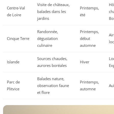
Visite de châteaux,
Hô
Centre-Val
Printemps,
balades dans les
ch
de Loire
été
jardins
Bo
Randonnée,
Printemps,
Ai
Cinque Terre
dégustation
début
lo
culinaire
automne
Sources chaudes,
Lo
Islande
Hiver
aurores boréales
Ex
Balades nature,
Parc de
Printemps,
observation faune
Au
Plitvice
automne
et flore