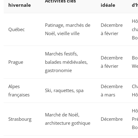
Activités clés
hivernale
idéale
d’
Hô
Patinage, marchés de
Décembre
Québec
ch
Noël, vieille ville
à février
Bo
Marchés festifs,
Décembre
Bo
Prague
balades médiévales,
à février
We
gastronomie
Alpes
Décembre
Ch
Ski, raquettes, spa
françaises
à mars
Hô
Hô
Marché de Noël,
Strasbourg
Décembre
Pr
architecture gothique
Bo