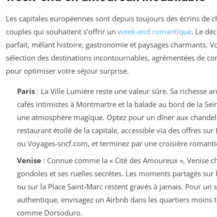
Les capitales européennes sont depuis toujours des écrins de c
couples qui souhaitent s’offrir un
week-end romantique
. Le dé
parfait, mêlant histoire, gastronomie et paysages charmants. Vo
sélection des destinations incontournables, agrémentées de con
pour optimiser votre séjour surprise.
Paris
: La Ville Lumière reste une valeur sûre. Sa richesse ar
cafés intimistes à Montmartre et la balade au bord de la Sei
une atmosphère magique. Optez pour un dîner aux chandel
restaurant étoilé de la capitale, accessible via des offres s
ou Voyages-sncf.com, et terminez par une croisière romantiq
Venise
: Connue comme la « Cité des Amoureux », Venise c
gondoles et ses ruelles secrètes. Les moments partagés sur l
ou sur la Place Saint-Marc restent gravés à jamais. Pour un 
authentique, envisagez un Airbnb dans les quartiers moins t
comme Dorsoduro.