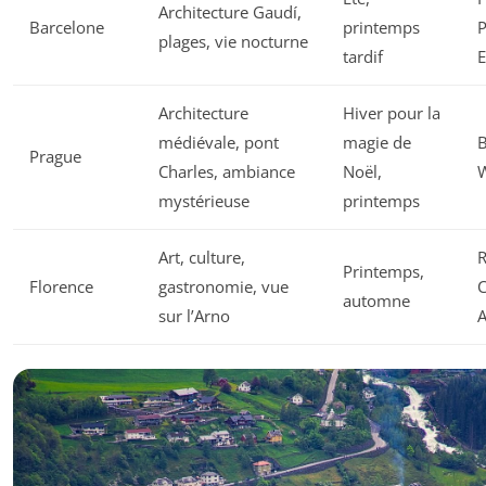
Architecture Gaudí,
Barcelone
printemps
P
plages, vie nocturne
tardif
E
Architecture
Hiver pour la
médiévale, pont
magie de
B
Prague
Charles, ambiance
Noël,
mystérieuse
printemps
Art, culture,
R
Printemps,
Florence
gastronomie, vue
C
automne
sur l’Arno
A