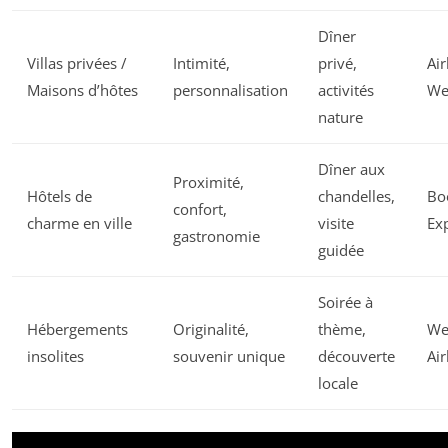
Dîner
Villas privées /
Intimité,
privé,
Ai
Maisons d’hôtes
personnalisation
activités
We
nature
Dîner aux
Proximité,
Hôtels de
chandelles,
Bo
confort,
charme en ville
visite
Ex
gastronomie
guidée
Soirée à
Hébergements
Originalité,
thème,
We
insolites
souvenir unique
découverte
Ai
locale