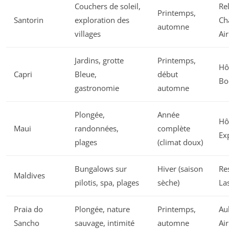
Couchers de soleil,
Re
Printemps,
Santorin
exploration des
Ch
automne
villages
Ai
Jardins, grotte
Printemps,
Hô
Capri
Bleue,
début
Bo
gastronomie
automne
Plongée,
Année
Hô
Maui
randonnées,
complète
Ex
plages
(climat doux)
Bungalows sur
Hiver (saison
Re
Maldives
pilotis, spa, plages
sèche)
La
Praia do
Plongée, nature
Printemps,
Au
Sancho
sauvage, intimité
automne
Ai