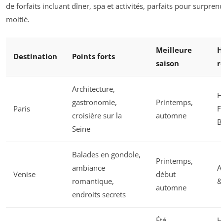
de forfaits incluant dîner, spa et activités, parfaits pour surpre
moitié.
Meilleure
Destination
Points forts
saison
Architecture,
H
gastronomie,
Printemps,
Paris
F
croisière sur la
automne
Seine
Balades en gondole,
Printemps,
ambiance
A
Venise
début
romantique,
&
automne
endroits secrets
Été,
H