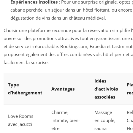
Expériences insolites
: Pour une surprise originale, optez 
cabane perchée, un séjour dans un hôtel flottant, ou encore
dégustation de vins dans un château médiéval.
Choisir une plateforme reconnue pour la réservation simplifie l
ouvre sur des promotions attractives tout en garantissant une q
et de service irréprochable. Booking.com, Expedia et Lastminu
proposent également des offres combinées vols-hôtel permetta
facilement la surprise.
Idées
Type
Pl
Avantages
d’activités
d’hébergement
re
associées
Charme,
Massage
Rel
Love Rooms
intimité, bien-
en couple,
Ch
avec jacuzzi
être
sauna
Hô