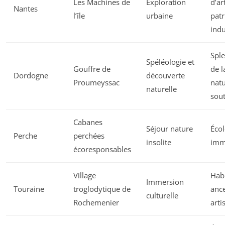
Les Machines de
Exploration
d’ar
Nantes
l’île
urbaine
pat
indu
Spl
Spéléologie et
Gouffre de
de l
Dordogne
découverte
Proumeyssac
nat
naturelle
sout
Cabanes
Séjour nature
Écol
Perche
perchées
insolite
imm
écoresponsables
Village
Habi
Immersion
Touraine
troglodytique de
ance
culturelle
Rochemenier
arti