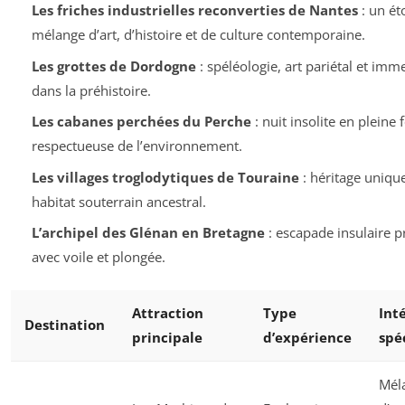
Les friches industrielles reconverties de Nantes
: un ét
mélange d’art, d’histoire et de culture contemporaine.
Les grottes de Dordogne
: spéléologie, art pariétal et imm
dans la préhistoire.
Les cabanes perchées du Perche
: nuit insolite en pleine f
respectueuse de l’environnement.
Les villages troglodytiques de Touraine
: héritage uniqu
habitat souterrain ancestral.
L’archipel des Glénan en Bretagne
: escapade insulaire p
avec voile et plongée.
Attraction
Type
Int
Destination
principale
d’expérience
spé
Mél