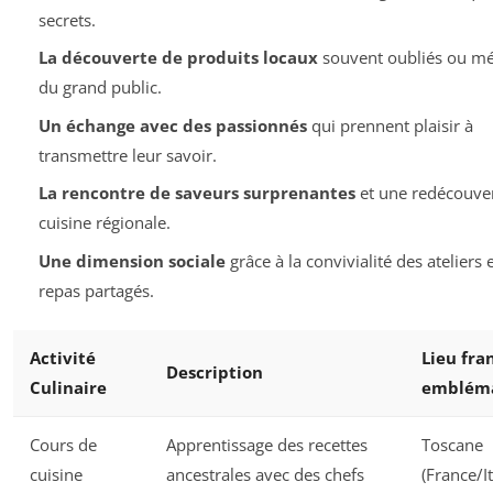
secrets.
La découverte de produits locaux
souvent oubliés ou m
du grand public.
Un échange avec des passionnés
qui prennent plaisir à
transmettre leur savoir.
La rencontre de saveurs surprenantes
et une redécouver
cuisine régionale.
Une dimension sociale
grâce à la convivialité des ateliers 
repas partagés.
Activité
Lieu fra
Description
Culinaire
emblém
Cours de
Apprentissage des recettes
Toscane
cuisine
ancestrales avec des chefs
(France/It