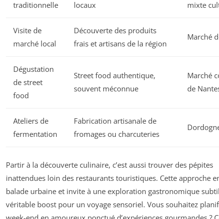
traditionnelle
locaux
mixte cul
Visite de
Découverte des produits
Marché d
marché local
frais et artisans de la région
Dégustation
Street food authentique,
Marché c
de street
souvent méconnue
de Nante
food
Ateliers de
Fabrication artisanale de
Dordogn
fermentation
fromages ou charcuteries
Partir à la découverte culinaire, c’est aussi trouver des pépites
inattendues loin des restaurants touristiques. Cette approche en
balade urbaine et invite à une exploration gastronomique subti
véritable boost pour un voyage sensoriel. Vous souhaitez planif
week-end en amoureux ponctué d’expériences gourmandes ? C