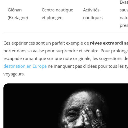
Éva
Glénan
Centre nautique
Activités
sau
(Bretagne)
et plongée
nautiques
nat
pré
Ces expériences sont un parfait exemple de
rêves extraordina
porter dans sa valise pour surprendre et séduire. Pour prolong
escapade romantique sur une note originale, les suggestions d
destination en Europe
ne manquent pas d’idées pour tous les t
voyageurs.