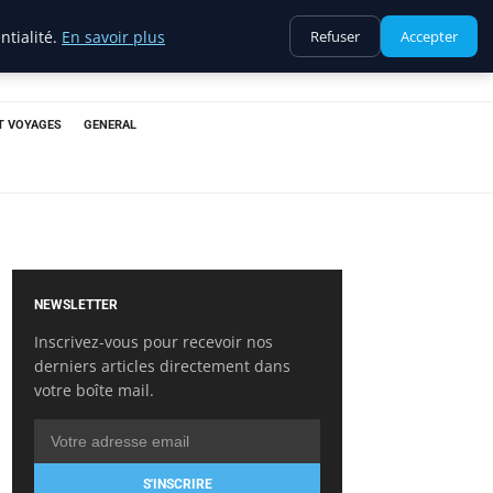
ntialité.
En savoir plus
Refuser
Accepter
T VOYAGES
GENERAL
NEWSLETTER
Inscrivez-vous pour recevoir nos
derniers articles directement dans
votre boîte mail.
S'INSCRIRE