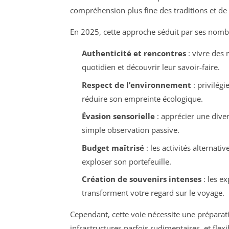
compréhension plus fine des traditions et de l’
En 2025, cette approche séduit par ses nomb
Authenticité et rencontres
: vivre des 
quotidien et découvrir leur savoir-faire.
Respect de l’environnement
: privilégi
réduire son empreinte écologique.
Évasion sensorielle
: apprécier une diver
simple observation passive.
Budget maîtrisé
: les activités alternati
exploser son portefeuille.
Création de souvenirs intenses
: les e
transforment votre regard sur le voyage.
Cependant, cette voie nécessite une préparat
infrastructures parfois rudimentaires, et flex