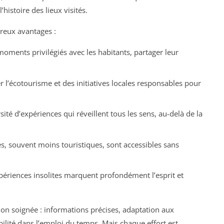
histoire des lieux visités.
reux avantages :
moments privilégiés avec les habitants, partager leur
er l’écotourisme et des initiatives locales responsables pour
sité d’expériences qui réveillent tous les sens, au-delà de la
ves, souvent moins touristiques, sont accessibles sans
xpériences insolites marquent profondément l’esprit et
ion soignée : informations précises, adaptation aux
ibilité dans l’emploi du temps. Mais chaque effort est