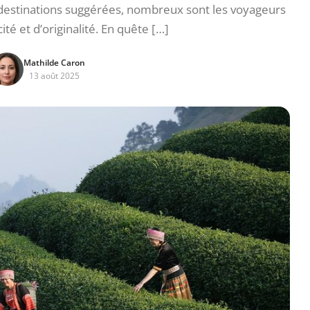
s destinations suggérées, nombreux sont les voyageurs
ité et d’originalité. En quête […]
Mathilde Caron
13 août 2025