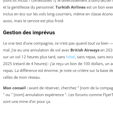
(sont-ils inclus ? comestibles ?), le divertissement à bord (écran
et la gentillesse du personnel.
Turkish Airlines
est un bon exe
inclus en éco sur les vols long-courriers, même en classe éco
aussi, mais le service est plus froid.
Gestion des imprévus
Le vrai test d'une compagnie, ce n'est pas quand tout va bien —
mal. J'ai eu une annulation de vol avec
British Airways
en 2024
sur un vol 12 heures plus tard, sans
hôtel
, sans repas, sans ex
2025 (retard de 4 heures) : j'ai reçu un bon de 100 dollars, un a
repas. La différence est énorme. Je note ce critère sur la base 
celles de mon réseau.
Mon conseil :
avant de réserver, cherchez " [nom de la compa
" ou " [nom] annulation expérience ". Les forums comme FlyerTa
sont une mine d'or pour ça.