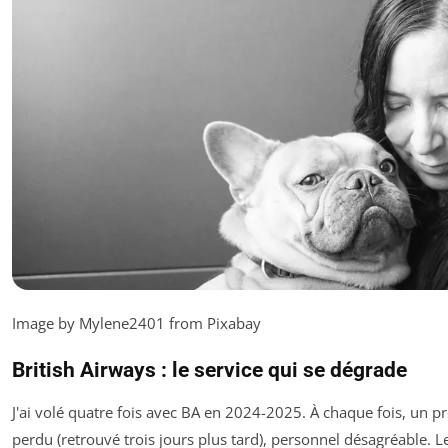
Image by Mylene2401 from Pixabay
British Airways : le service qui se dégrade
J'ai volé quatre fois avec BA en 2024-2025. À chaque fois, un p
perdu (retrouvé trois jours plus tard), personnel désagréable. L