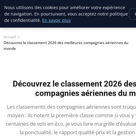
France Evasion
Nous utilisons des cookies pour améliorer votre expérience
de navigation. En poursuivant, vous acceptez notre politique
de confidentialité.
En savoir plus
Accueil
Découvrez le classement 2026 des meilleures compagnies aériennes du
monde
Découvrez le classement 2026 des
compagnies aériennes du 
Les classements des compagnies aériennes sont truqu
moyen : ils notent la première classe comme si vous y
centaines de vols en éco, je vous livre ma grille d’évalu
la ponctualité, le rapport qualité-prix et la gestio