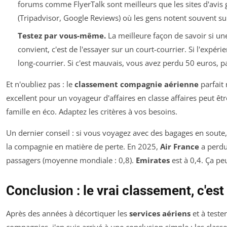
forums comme FlyerTalk sont meilleurs que les sites d'avis 
(Tripadvisor, Google Reviews) où les gens notent souvent su
Testez par vous-même.
La meilleure façon de savoir si u
convient, c'est de l'essayer sur un court-courrier. Si l'expéri
long-courrier. Si c'est mauvais, vous avez perdu 50 euros, p
Et n'oubliez pas : le
classement compagnie aérienne
parfait 
excellent pour un voyageur d'affaires en classe affaires peut ê
famille en éco. Adaptez les critères à vos besoins.
Un dernier conseil : si vous voyagez avec des bagages en soute, 
la compagnie en matière de perte. En 2025,
Air France
a perdu
passagers (moyenne mondiale : 0,8).
Emirates
est à 0,4. Ça peu
Conclusion : le vrai classement, c'est 
Après des années à décortiquer les
services aériens
et à teste
compagnies, j'en suis arrivé à une conclusion simple : les class