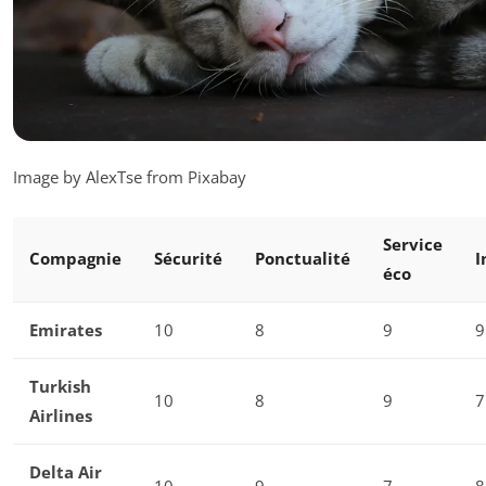
Image by AlexTse from Pixabay
Service
Compagnie
Sécurité
Ponctualité
I
éco
Emirates
10
8
9
9
Turkish
10
8
9
7
Airlines
Delta Air
10
9
7
8