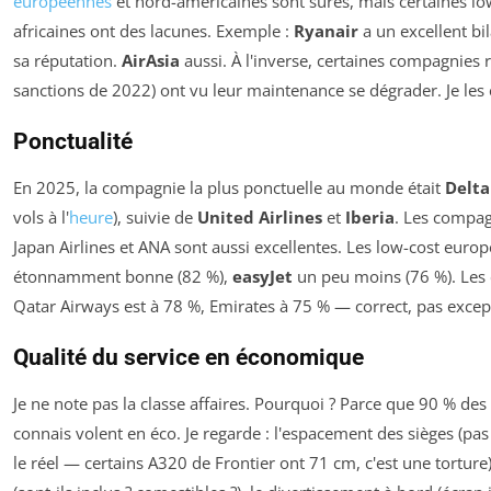
européennes
et nord-américaines sont sûres, mais certaines lo
africaines ont des lacunes. Exemple :
Ryanair
a un excellent bi
sa réputation.
AirAsia
aussi. À l'inverse, certaines compagnies r
sanctions de 2022) ont vu leur maintenance se dégrader. Je les 
Ponctualité
En 2025, la compagnie la plus ponctuelle au monde était
Delta
vols à l'
heure
), suivie de
United Airlines
et
Iberia
. Les compa
Japan Airlines et ANA sont aussi excellentes. Les low-cost euro
étonnamment bonne (82 %),
easyJet
un peu moins (76 %). Les
Qatar Airways est à 78 %, Emirates à 75 % — correct, pas excep
Qualité du service en économique
Je ne note pas la classe affaires. Pourquoi ? Parce que 90 % de
connais volent en éco. Je regarde : l'espacement des sièges (pas
le réel — certains A320 de Frontier ont 71 cm, c'est une torture)