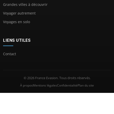
Grandes villes à découvrir
Voyager autrement
Voyages en solo
LIENS UTILES
Contact
© 2026 France Evasion. Tous droits réservés.
À propos
Mentions légales
Confidentialité
Plan du site