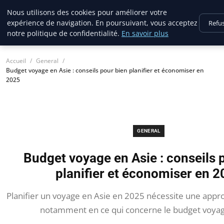
France Evasion
Nous utilisons des cookies pour améliorer votre
expérience de navigation. En poursuivant, vous acceptez
Refu
notre politique de confidentialité.
En savoir plus
Accueil
General
Budget voyage en Asie : conseils pour bien planifier et économiser en
2025
GENERAL
Budget voyage en Asie : conseils 
planifier et économiser en 
Planifier un voyage en Asie en 2025 nécessite une appr
notamment en ce qui concerne le budget voyag