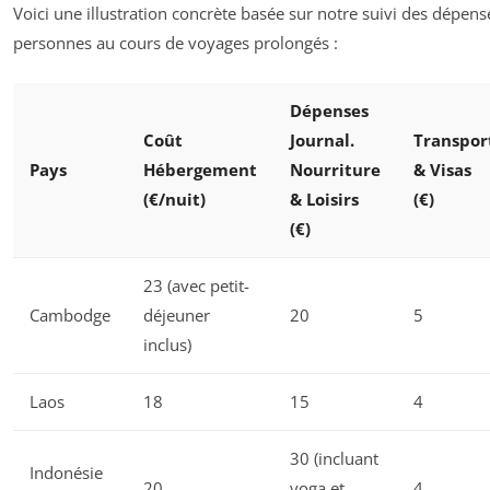
Voici une illustration concrète basée sur notre suivi des dépen
personnes au cours de voyages prolongés :
Dépenses
Coût
Journal.
Transpor
Pays
Hébergement
Nourriture
& Visas
(€/nuit)
& Loisirs
(€)
(€)
23 (avec petit-
Cambodge
déjeuner
20
5
inclus)
Laos
18
15
4
30 (incluant
Indonésie
20
yoga et
4