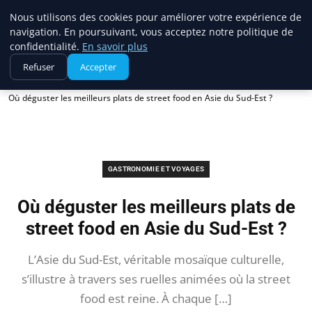
France Evasion
Nous utilisons des cookies pour améliorer votre expérience de
navigation. En poursuivant, vous acceptez notre politique de
confidentialité.
En savoir plus
Refuser
Accepter
Accueil
Gastronomie et voyages
Où déguster les meilleurs plats de street food en Asie du Sud-Est ?
GASTRONOMIE ET VOYAGES
Où déguster les meilleurs plats de
street food en Asie du Sud-Est ?
L’Asie du Sud-Est, véritable mosaïque culturelle,
s’illustre à travers ses ruelles animées où la street
food est reine. À chaque […]