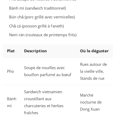
Bánh mì (sandwich traditionnel)
Bún chả (porc grillé avec vermicelles)
Chả cá (poisson grillé à l’aneth)
Nem rán (rouleaux de printemps frits)
Plat
Description
Où le déguster
Rues autour de
Soupe de nouilles avec
Pho
la vieille ville,
bouillon parfumé au bœuf
Stands de rue
Sandwich vietnamien
Marché
Bánh
croustillant aux
nocturne de
mì
charcuteries et herbes
Dong Xuan
fraîches