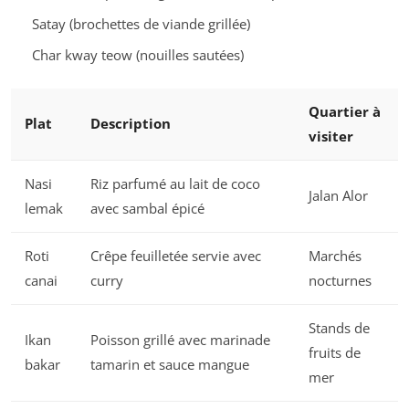
Satay (brochettes de viande grillée)
Char kway teow (nouilles sautées)
Quartier à
Plat
Description
visiter
Nasi
Riz parfumé au lait de coco
Jalan Alor
lemak
avec sambal épicé
Roti
Crêpe feuilletée servie avec
Marchés
canai
curry
nocturnes
Stands de
Ikan
Poisson grillé avec marinade
fruits de
bakar
tamarin et sauce mangue
mer