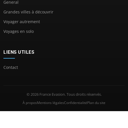
General
Grandes villes à découvrir
Voyager autrement
Voyages en solo
LIENS UTILES
Contact
© 2026 France Evasion. Tous droits réservés.
À propos
Mentions légales
Confidentialité
Plan du site