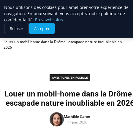
France Evasion
Nous utilisons des cookies pour améliorer votre expérience de
navigation. En poursuivant, vous acceptez notre politique de
confidentialité.
En savoir plus
Refuser
Accepter
Accueil
Aventures en famille
Louer un mobil-home dans la Drôme : escapade nature inoubliable en
2026
AVENTURES EN FAMILLE
Louer un mobil-home dans la Drôme 
escapade nature inoubliable en 202
Mathilde Caron
17 juin 2026