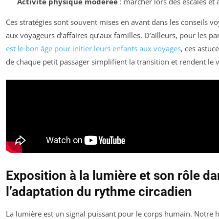
Activité physique modérée
: marcher lors des escales et 
Ces stratégies sont souvent mises en avant dans les conseils v
aux voyageurs d’affaires qu’aux familles. D’ailleurs, pour les 
est le bon âge pour initier leurs enfants aux voyages
, ces astuc
de chaque petit passager simplifient la transition et rendent le
Exposition à la lumière et son rôle d
l’adaptation du rythme circadien
La lumière est un signal puissant pour le corps humain. Notre 