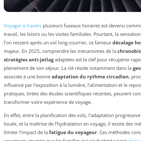
Voyager à travers
plusieurs fuseaux horaires est devenu commun
travail, les loisirs ou les visites familiales. Pourtant, la sensati
l’on ressent après un vol long-courrier, ce fameux
décalage ho
majeur. En 2025, comprendre les mécanismes de la
chronobio
stratégies anti-jetlag
adaptées est la clef pour récupérer rapi
pleinement de son séjour. La clé réside notamment dans la
ges
associée à une bonne
adaptation du rythme circadien
, pro
influencé par l’exposition à la lumière, l’alimentation et le rep
pratiques, tirées des études scientifiques récentes, peuvent c
transformer votre expérience de voyage.
En effet, entre la planification des vols, l’adaptation progressiv
locale, et la maîtrise de l’hydratation en voyage, il existe des
limiter l’impact de la
fatigue du voyageur
. Ces méthodes conc
voyageurs aguerris que les familles qui souhaitent savoir
dans 