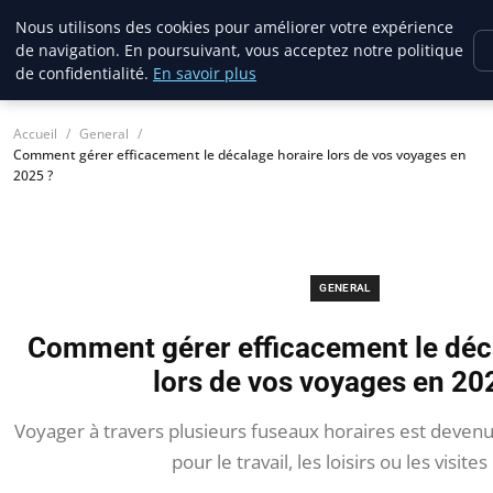
France Evasion
Nous utilisons des cookies pour améliorer votre expérience
de navigation. En poursuivant, vous acceptez notre politique
de confidentialité.
En savoir plus
Accueil
General
Comment gérer efficacement le décalage horaire lors de vos voyages en
2025 ?
GENERAL
Comment gérer efficacement le déc
lors de vos voyages en 20
Voyager à travers plusieurs fuseaux horaires est deven
pour le travail, les loisirs ou les visites